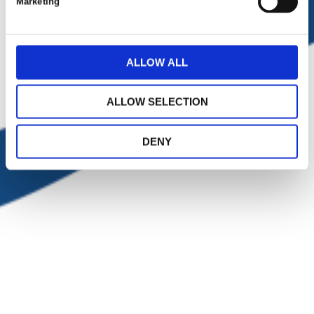
Marketing
l
e
c
t
ALLOW ALL
i
o
ALLOW SELECTION
n
DENY