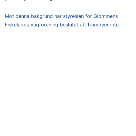
Mot denna bakgrund har styrelsen för Glommens
Fiskeläges Vägförening beslutat att framöver inte
medverka i dessa verksamheter.
Styrelsen hoppas att någon annan förening kan axla
detta uppdrag för att upprätthålla trevnaden vid dessa
tillfällen i Glommens samhälle.
Styrelsen
Glommens Fiskeläges Vägförening.
KATEGORIER
Okategoriserade