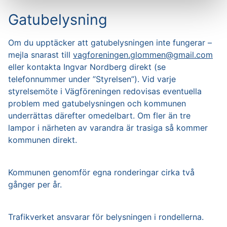
Gatubelysning
Farthinder
Om du upptäcker att gatubelysningen inte fungerar –
Gatubelysning
mejla snarast till
vagforeningen.glommen@gmail.com
Fri sikt
eller kontakta Ingvar Nordberg direkt (se
telefonnummer under ”Styrelsen”). Vid varje
styrelsemöte i Vägföreningen redovisas eventuella
Parkering
problem med gatubelysningen och kommunen
underrättas därefter omedelbart. Om fler än tre
lampor i närheten av varandra är trasiga så kommer
kommunen direkt.
Kommunen genomför egna ronderingar cirka två
gånger per år.
Trafikverket ansvarar för belysningen i rondellerna.