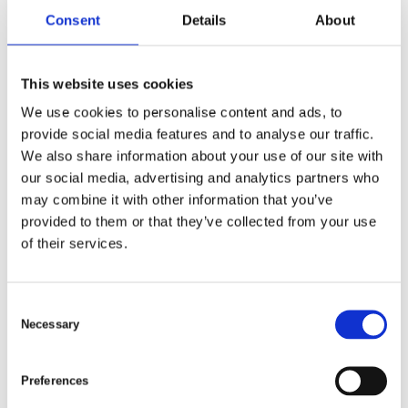
Bygdegård. Kallelse kommer att sändas ut på
Consent
Details
About
sedvanligt sätt.
This website uses cookies
Skriv ner dina tankar och sänd dem / lägg dem i
We use cookies to personalise content and ads, to
vägföreningens postlåda på Mattias väg 14. Du kan
provide social media features and to analyse our traffic.
också e-posta din motion till
We also share information about your use of our site with
vagforeningen.glommen@gmail.com
our social media, advertising and analytics partners who
may combine it with other information that you’ve
provided to them or that they’ve collected from your use
Glöm inte att ange namn och adress, eftersom det
of their services.
bara är medlemmar i föreningen som kan lämna
motioner.
C
Necessary
o
Den 31 januari går motionstiden ut. Välkommen med
n
din/dina motion/er!
s
Preferences
e