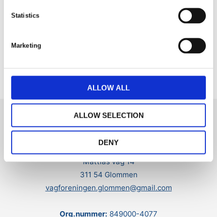
n
KATEGORIER
t
Statistics
S
Okategoriserade
e
Marketing
l
e
GÅ TILLBAKA
c
t
ALLOW ALL
i
o
ALLOW SELECTION
n
Glommens Fiskeläges Vägförening
DENY
Mattias väg 14
311 54 Glommen
vagforeningen.glommen@gmail.com
Org.nummer:
849000-4077