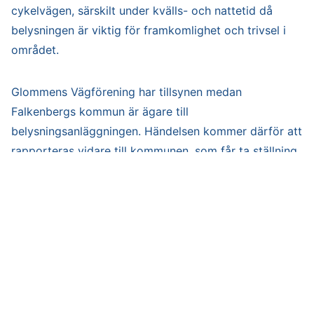
cykelvägen, särskilt under kvälls- och nattetid då
belysningen är viktig för framkomlighet och trivsel i
området.
Glommens Vägförening har tillsynen medan
Falkenbergs kommun är ägare till
belysningsanläggningen. Händelsen kommer därför att
rapporteras vidare till kommunen, som får ta ställning
till hur ärendet ska hanteras och vilka åtgärder som
behöver vidtas.
Vi ser allvarligt på den här typen av skadegörelse och
uppmanar alla som kan ha sett något eller har
information om händelsen att höra av sig till berörda
myndigheter eller till vägföreningen.