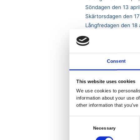
Söndagen den 13 april,
Skärtorsdagen den 17 a
Långfredagen den 18 ap
Påskafton den 19 april,
Påskelden kommer vid 
Consent
på Påskafton kl. 20.0
This website uses cookies
OBS! Endast ris och m
We use cookies to personalis
ej trädgårdsavfall, riv
information about your use of
Överträdelse kommer 
other information that you’ve
C
o
Necessary
n