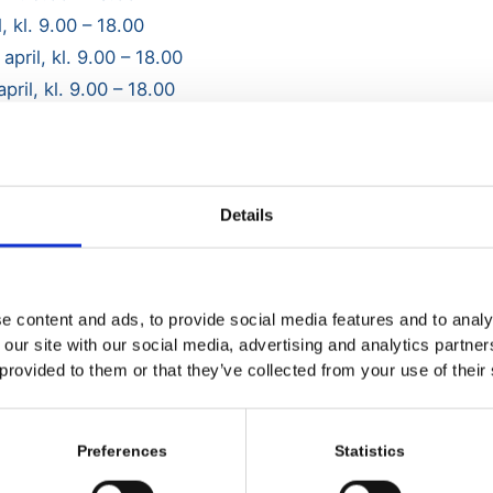
 kl. 9.00 – 18.00
pril, kl. 9.00 – 18.00
ril, kl. 9.00 – 18.00
 kl. 9.00 – 14.00
tjänlig väderlek och vind att tändas
Details
0
indre grenar får lämnas,
e content and ads, to provide social media features and to analy
ningsvirke etc.
 our site with our social media, advertising and analytics partn
att anmälas.
 provided to them or that they’ve collected from your use of their
Preferences
Statistics
Ett samarrangemang mellan
GLOMMENS FISKELÄGES VÄGFÖRENING