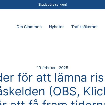
Skadegörelse igen!
Om Glommen
Nyheter
Trafiksäkerhet
19 februari, 2025
er för att lämna ris 
åskelden (OBS, Klic
ör att få fram tidern