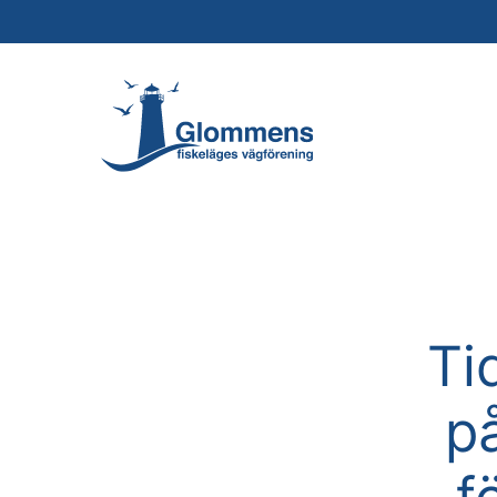
Tid
p
f