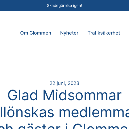
Skadegörelse igen!
Om Glommen
Nyheter
Trafiksäkerhet
22 juni, 2023
Glad Midsommar
illönskas medlemm
ch gäster i Glomme