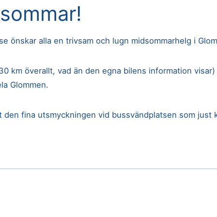
dsommar!
se önskar alla en trivsam och lugn midsommarhelg i Glo
0 km överallt, vad än den egna bilens information visar)
hela Glommen.
åt den fina utsmyckningen vid bussvändplatsen som just 
KATEGORIER
Trevlig helg