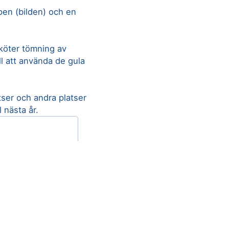
ipen (bilden) och en
köter tömning av
ll att använda de gula
tser och andra platser
 nästa år.