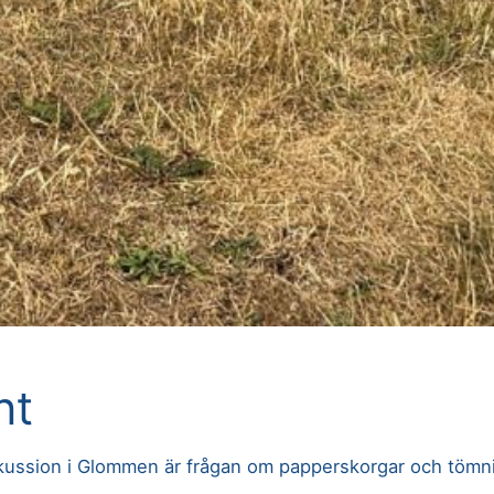
nt
ussion i Glommen är frågan om papperskorgar och tömn