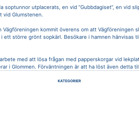
gula soptunnor utplacerats, en vid ”Gubbdagiset”, en vid sl
tt vid Glumstenen.
h Vägföreningen kommit överens om att Vägföreningen s
 i ett större grönt sopkärl. Besökare i hamnen hänvisas ti
 arbete med att lösa frågan med papperskorgar vid lekpla
ar i Glommen. Förväntningen är att ha löst även detta till
KATEGORIER
Rent & fint
GÅ TILLBAKA